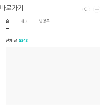
본문 바로가기
바로가기
홈
태그
방명록
전체 글
5848