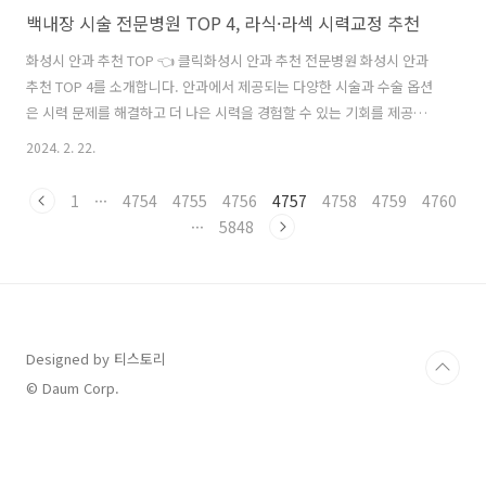
백내장 시술 전문병원 TOP 4, 라식·라섹 시력교정 추천
화성시 안과 추천 TOP 👈 클릭화성시 안과 추천 전문병원 화성시 안과
추천 TOP 4를 소개합니다. 안과에서 제공되는 다양한 시술과 수술 옵션
은 시력 문제를 해결하고 더 나은 시력을 경험할 수 있는 기회를 제공합
니다. 네 안과는 각기 다른 전문성과 서비스로 환자들에게 안심과 신뢰를
2024. 2. 22.
선사합니다. 샤일리안과의원안과 샤일리안과의원안과는 화성시 동탄대
로5길 15, 그랑 파사쥬상가 12블록 4층에 위치하고 있습니다. 대표원장
1
···
4754
4755
4756
4757
4758
4759
4760
님은 대학병원 정교수 출신으로 최신 기술과 맞춤형 서비스로 모든 연령
···
5848
층의 환자들에게 최상의 솔루션을 제공합니다. 탄퍼스트안과의원안과
탄퍼스트안과의원안과는 화성시 동탄오산로 82, 동탄역퍼스트프라자 7
층에 위치하고 있습니다. 동탄안과, 백내장, 라식, 라섹, 드림렌즈 등 다
양한 진료를 제공하며..
Designed by 티스토리
© Daum Corp.